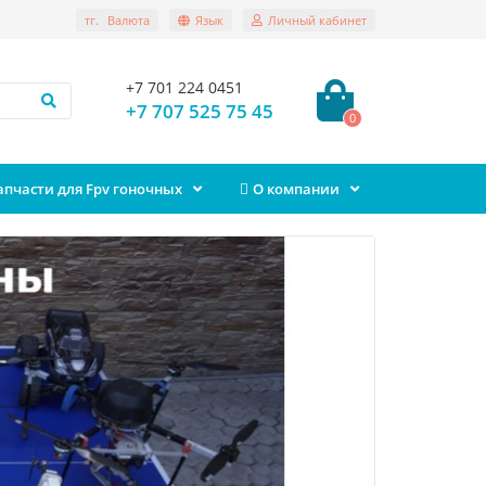
тг.
Валюта
Язык
Личный кабинет
+7 701 224 0451
+7 707 525 75 45
0
апчасти для Fpv гоночных
О компании