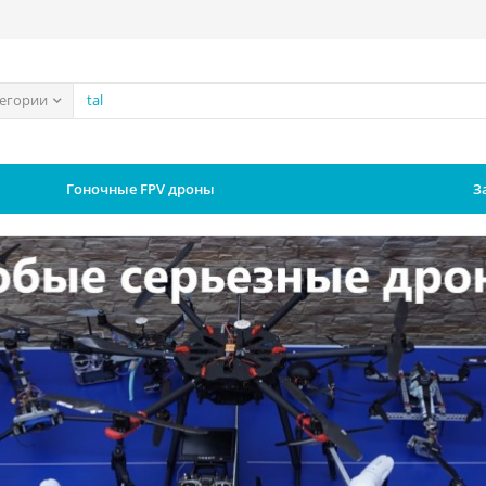
тегории
Гоночные FPV дроны
З